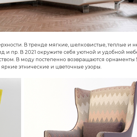
 1
рхности. В тренде мягкие, шелковистые, теплые и 
вид и пр. В 2021 окружите себя уютной и удобной ме
вом. В моду постепенно возвращаются орнаменты 50-
е яркие этнические и цветочные узоры.