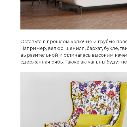
ХОЧУ ПОДАРОК
Доступно вращений:
Оставьте в прошлом колючие и грубые пове
Условия акции
Например, велюр, шенилл, бархат, букле, т
выразительной и отличалась высоким качест
сдержанная рябь. Также актуальны будут н