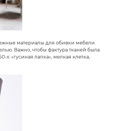
нежные материалы для обивки мебели.
белью. Важно, чтобы фактура тканей была
х: «гусиная лапка», мелкая клетка,