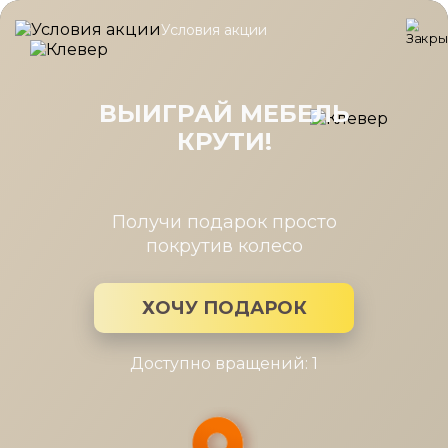
Условия акции
Главная
/
Новости Мира мебели
/
Мероприятие "Мандариново
Мероприятие "Мандариновое
Party"
ВЫИГРАЙ МЕБЕЛЬ
КРУТИ!
2 фев 2023
19 января прошла вечеринка-награждение дизайнеров п
Получи подарок просто
итогам Мотивационной программы за прошлый год
покрутив колесо
ХОЧУ ПОДАРОК
Доступно вращений: 1