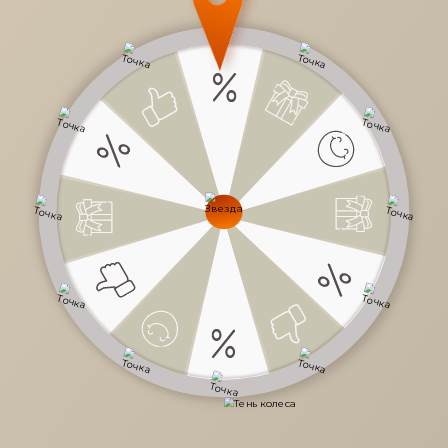
19 января прошла вечеринка-награждение дизайнеров п
итогам Мотивационной программы за прошлый год
По итогам Мотивационной программы "Мир Мебели" и
наших партнеров O'PRIME и Costa Bella мы разыграли
главный денежный приз -
300 000
рублей