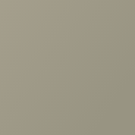
Задать вопрос
Поздравляем всех дизайнеров и приглашаем принять
Проконсультируем и ответим на все вопросы
участие в следующих конкурсах от Мир Мебели!
по выбору мебели!
Задать вопрос
Назад к списку
+7 (3952) 503-504
Заказать звонок
г. Иркутск, ул. Партизанская, 56
О компании
Вакансии