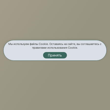
Вакансии
Новости
Отзывы
Бренды
Мы используем файлы Cookie. Оставаясь на сайте, вы соглашаетесь с
Услуги
правилами использования Cookie.
Принять
Карта сайта
Контакты
Мы в соц. сетях