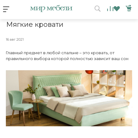
Условия акции
Главная
/
Новости Мира мебели
/
Мягкие кровати
Мягкие кровати
ВЫИГРАЙ МЕБЕЛЬ
КРУТИ!
16 авг 2021
Главный предмет в любой спальне – это кровать, от
правильного выбора которой полностью зависит ваш сон
Получи подарок просто
покрутив колесо
ХОЧУ ПОДАРОК
Доступно вращений: 1