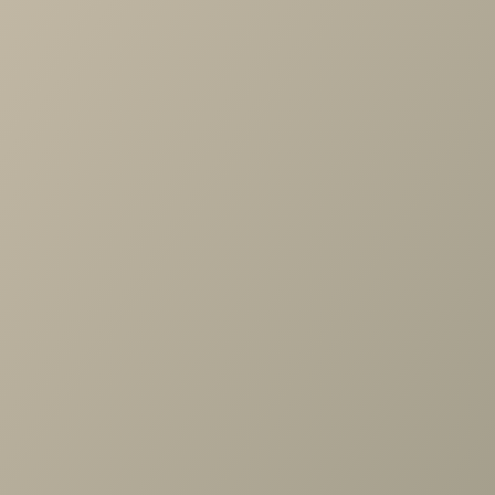
ощущение природы в помещение.
Спальня Turin от Дятьково
Важно помнить, что модные цвета могут
меняться со временем, поэтому выбирайт
оттенки, которые вам нравятся и
соответствуют вашему стилю и
предпочтениям.
Назад к списку
Задать вопрос