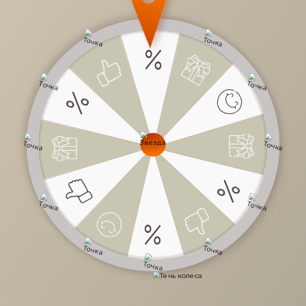
различные оттенки коричневого (от
светло-бежевого до темно-шоколадного),
песочного (светло-желтого), оливкового
(мутного зеленого), бежевого и серого. Эт
цвета хорошо сочетаются друг с другом и
совместно создают атмосферу тепла и ую
в интерьере.
Диван Медисон от Costa Bella
Натуральные оттенки могут
использоваться как основной фон или быт
включены в акценты, такие как текстиль,
мебель, декоративные элементы и
аксессуары. Они могут быть использованы
в различных стилях интерьера, таких как
скандинавский, современный, бохо и
другие, добавляя натуральность и