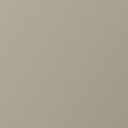
пространством помещения, стены такого цвета
зрительно уменьшают площадь комнаты.
Оранжевый - теплый цвет. Яркие оттенки восполнят
недостаток солнечного тепла и света в комнатах,
выходящих на север и сделают их
уютней
.
Различные оттенки оранжевого подходит для
авангардного стиля, модерн, а вот в классике
неуместен.
Задать вопрос
Назад к списку
Проконсультируем и ответим на все вопросы
по выбору мебели!
Задать вопрос