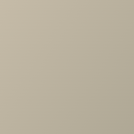
аксессуаров, нежели в виде мебели, тем более окраски
потолка, стен, хотя вот одну стену сделать можно - тот
самый акцент. Умело применив отдельным акцентом,
можно оживить помещение, сделать его теплее.
Лучшее применение оранжевому - комнаты, где должно
быть выражено максимальное радушие –
гостиные
, холлы
кухни-столовые. Здесь вы можете позволить себе
покрасить стены в мандариновый цвет, не переживая за
передозировку эмоций. Правда,
на кухне
и в гостиной
лучше подобрать при этом аксессуары, а может быть и
мебель холодных оттенков: серого, синего, сине-зеленог
серо-голубого, голубого, бирюзового. Они помогут внес
равновесие в цветовой баланс.