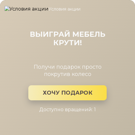
Условия акции
Главная
/
Новости Мира мебели
/
Оранжевый в интерьере
Оранжевый в интерьере
ВЫИГРАЙ МЕБЕЛЬ
КРУТИ!
1 июл 2019
Самый позитивный цвет в палитре - оранжевый. Цвет,
который зовет к действию, созиданию, вселяет оптимизм
Получи подарок просто
помогает раскрыть силы.
покрутив колесо
Самый позитивный цвет в палитре - оранжевый.
Цвет, который зовет к действию, созиданию, вселяет
ХОЧУ ПОДАРОК
оптимизм, помогает раскрыть силы. Этот очень
энергичный цвет способен вытеснять другие цвета.
Поэтому вводить в интерьер нужно с осторожностью. За
Доступно вращений: 1
многочисленные оттенки (охра, янтарный, тыквенный) да
широкий простор для применения в интерьере гостиных,
кабинетов,
спален
.