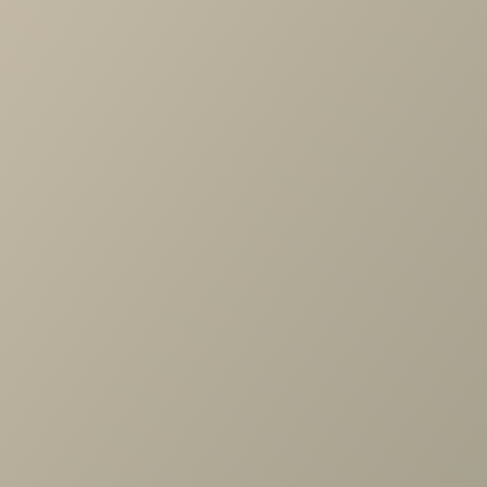
⠀
Присмотритесь к композициям SOHO с порталом, в
который можно поставить диван и задействовать для
хранения вещей пространство вокруг:
⠀
верхние шкафы портала;
внутренние полки портала.
⠀
Такая скрытая система хранения снизит визуальный шум 
в вашей квартире всегда будет порядок.
⠀