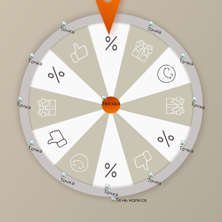
Когда квартира небольшая, дорог каждый квадратный
сантиметр. Чтобы не было тесно, используйте
многофункциональную мебель. Она и компактна, и
подходит для разных сценариев.
Кухня + рабочий уголок
Такой встроенный стол из нашей новой коллекции Rimini
экономит место. За ним можно и работать, и завтракать, и
ужинать втроем.
⠀
Длина стола — 1,51 м
Ширина — 80 см
Спальня + организация хранения
⠀
Используем диван как кровать. Сложенный, он
освобождает пространство для других дел, плюс место
хранения постельного белья.