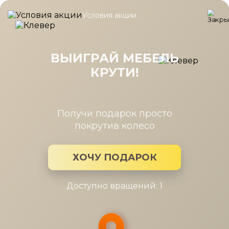
Условия акции
Главная
/
Новости Мира мебели
/
Пространство в небольшой 
Пространство в небольшой
квартире
ВЫИГРАЙ МЕБЕЛЬ
КРУТИ!
4 окт 2021
Когда квартира небольшая, дорог каждый квадратный
Получи подарок просто
сантиметр. Чтобы не было тесно, используйте
покрутив колесо
многофункциональную мебель.
ХОЧУ ПОДАРОК
Доступно вращений: 1