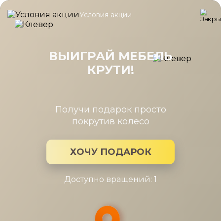
Условия акции
Главная
/
Новости Мира мебели
/
Режим работы на 8 марта!
Режим работы на 8 марта!
ВЫИГРАЙ МЕБЕЛЬ
КРУТИ!
7 мар 2024
Дорогие дамы, сегодня мы хотим поздравить вас с
великолепным праздником! Вы, наверное, знаете, что ва
Получи подарок просто
красота, ум и талант делают этот мир лучше и ярче. Ваша
покрутив колесо
улыбка – это луч света, ваша доброта – источник
вдохновения, ваше желание радоваться жизни – пример
для всех вокруг.
ХОЧУ ПОДАРОК
И если вы хотите порадовать себя чем-то особенным,
загляните в магазин на Партизанской, 56! Здесь вы найде
Доступно вращений: 1
множество восхитительных вещей, которые подчеркнут
вашу красоту и помогут воплотить в жизнь ваши мечты.
8
марта магазин открыт с 10:00 до 19:00
– приходите и
дарите себе радость!