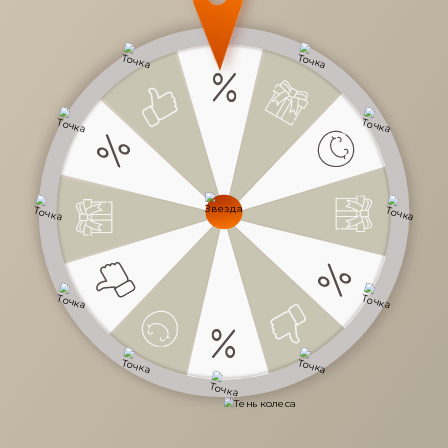
Планируя интерьер прихожей, нужно учесть, что эта зона
служит барьером между домом и улицей
⠀
Прихожая принимает на себя довольно большую нагрузку
а также основную массу влаги и сезонных загрязнений
⠀
Мебель должна иметь качественное и простое в убор
покрытие
Стоит обратить внимание на надежность фурнитуры и
наличие доводчиков – в прихожей механизмы
открывания используются часто, и работать они долж
плавно и бесшумно
Влаго- и износостойкое напольное покрытие, а также
коврик во входной зоне не дадут погоде испортить
интерьер
Вся мебель для прихожих в нашем ассортименте
модульная. Мы поможем вам скомпоновать оптимальную
для вашего пространства
прихожую
.