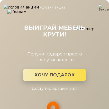
Условия акции
Главная
/
Новости Мира мебели
/
Выбирая прихожую
Выбирая прихожую
ВЫИГРАЙ МЕБЕЛЬ
КРУТИ!
13 сен 2021
Планируя интерьер прихожей, нужно учесть, что эта зона
служит барьером между домом и улицей. Прихожая
Получи подарок просто
принимает на себя довольно большую нагрузку...
покрутив колесо
ХОЧУ ПОДАРОК
Доступно вращений: 1