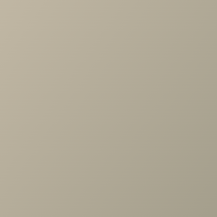
Товары в проекте
Стул Диклайн
Диван Отто
355
8,100 руб. / 1
79,200 руб. / 1
шт
шт
Подробнее
Подробнее