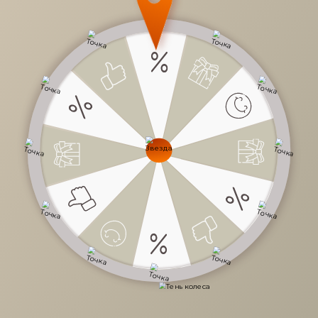
ЖК / Жилой комплекс
Символ
Дизайн-проект нестандартной гостиной
предусматривает расположение
дивана Otto
справа, создавая уютное пространство для отдыха
и развлечений. Слева от него размещена
обеденная зона с большим столом и стульями,
идеальными для приема пищи и проведения
времени в кругу семьи или друзей. Этот дизайн
сочетает в себе функциональность и стиль,
стимулируя комфорт и удовольствие от
пребывания в этом помещении.
ЗАКАЗАТЬ ПРОЕКТ