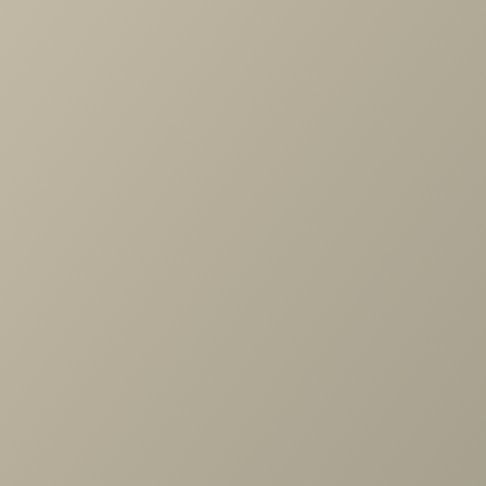
Артикул
—
VVY.000.00
Длина
—
250
Ширина
—
250
Высота
—
50
Коллекция
—
Дольче гостиная
Производитель
—
Ангстрем
Все характеристики
ОПИСАНИЕ
ХАРАКТЕРИСТИКИ
ОПЛАТА
Дольче ДЛ-976.00 Подсветка светодиодная
Задать вопрос
Проконсультируем и ответим на все вопросы