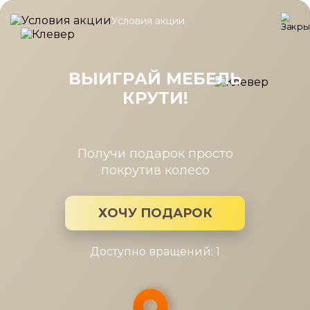
Условия акции
Главная
/
Каталог мебели
/
Дополнительные элементы
/
Под
Подсветка светодиодная Дольче
ДЛ-976.00
ВЫИГРАЙ МЕБЕЛЬ
КРУТИ!
Получи подарок просто
покрутив колесо
ХОЧУ ПОДАРОК
Доступно вращений: 1