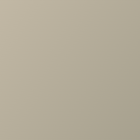
Характеристики
Длина
—
1000
Ширина
—
1000
Высота
—
1010
Коллекция
—
Hilton диван O'PRIME
Производитель
—
O'Prime
Все характеристики
ОПИСАНИЕ
ХАРАКТЕРИСТИКИ
ОПЛАТА
Кресло Хилтон (с)
Задать вопрос