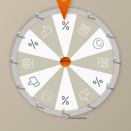
от
53 900 руб.
/
шт
Цена дивана зависит от ценовой категории ткани и
комплектации.
Обратитесь к продавцу-консультанту.
Доступно в кредит
-
+
В КОРЗИНУ