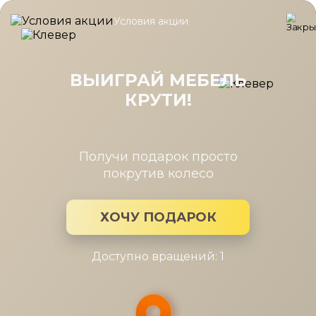
Условия акции
Главная
/
Каталог мебели
/
Кресла
/
Кресло Колумбия вельв
Кресло Колумбия вельвет пыльно-
голубой
ВЫИГРАЙ МЕБЕЛЬ
КРУТИ!
Получи подарок просто
покрутив колесо
ХОЧУ ПОДАРОК
Доступно вращений: 1