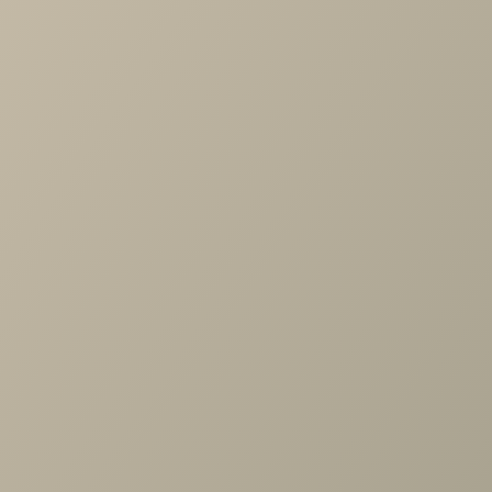
-
+
В КОРЗИНУ
Характеристики
Длина
—
700
Ширина
—
660
Высота
—
730
Все характеристики
ОПИСАНИЕ
ХАРАКТЕРИСТИКИ
ОПЛАТА
Широкая спинка плавно переходит в удобные
подлокотники. Перекрещенные ножки изготовлены из
металла и добавляют креслу оригинальности. В качестве
обивки используется вельвет, приятный на ощупь.
Металлический каркас добавляет устойчивости и
выдерживает нагрузку до 120 кг.