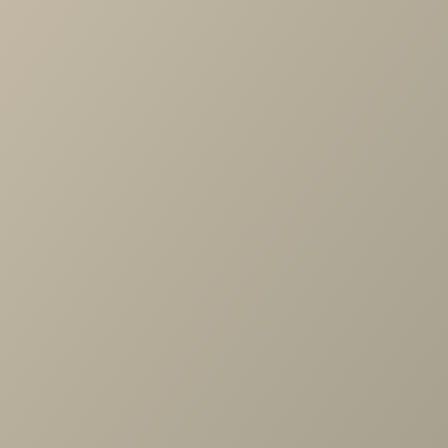
Характеристики
Длина
—
1060
Ширина
—
110
Высота
—
950
Производитель
—
Rivalli
Все характеристики
ОПИСАНИЕ
ХАРАКТЕРИСТИКИ
ОПЛАТА
Кресло Орлеан (с)
Задать вопрос