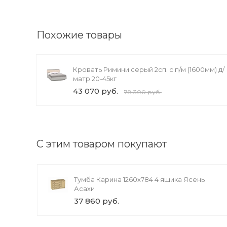
Доступно вращений: 1
Похожие товары
Кровать Римини серый 2сп. с п/м (1600мм) д/
матр.20-45кг
43 070 руб.
78 300 руб.
С этим товаром покупают
Тумба Карина 1260x784 4 ящика Ясень
Асахи
37 860 руб.