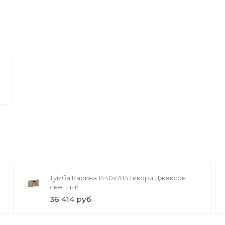
Тумба Карина 1440x784 Гикори Джексон
светлый
36 414 руб.