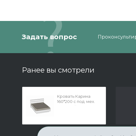
Задать вопрос
Проконсультир
Ранее вы смотрели
Кровать Карина
160*200 с под. мех.
Снежный Ясень