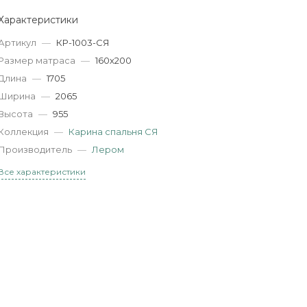
Характеристики
Артикул
—
КР-1003-СЯ
Размер матраса
—
160х200
Длина
—
1705
Ширина
—
2065
Высота
—
955
Коллекция
—
Карина спальня СЯ
Производитель
—
Лером
Все характеристики