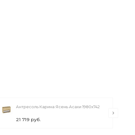
Антресоль Карина Ясень Асахи 1980x742
21 719 руб.