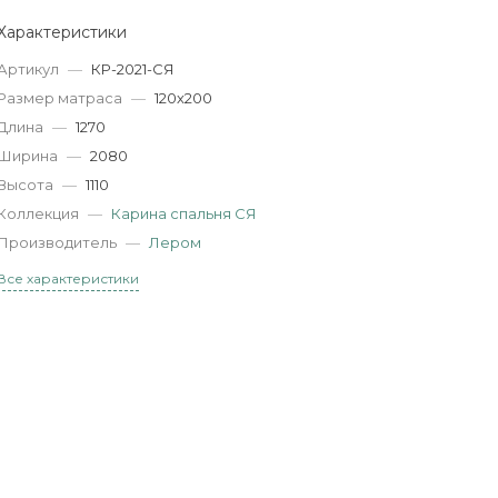
Характеристики
Артикул
—
КР-2021-СЯ
Размер матраса
—
120х200
Длина
—
1270
Ширина
—
2080
Высота
—
1110
Коллекция
—
Карина спальня СЯ
Производитель
—
Лером
Все характеристики