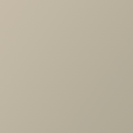
Характеристики
Артикул
—
489996
Размер матраса
—
160х200
Длина
—
2110
Ширина
—
1750
Высота
—
1190
Коллекция
—
Intro
Производитель
—
Шатура
Все характеристики
ОПИСАНИЕ
ХАРАКТЕРИСТИКИ
ОПЛАТА
Мягкая двуспальная кровать с подъемным механизмом.
Парящий эффект кровати придаст комнате ощущение
легкости и воздушности, а мягкий тканевый каркас крова