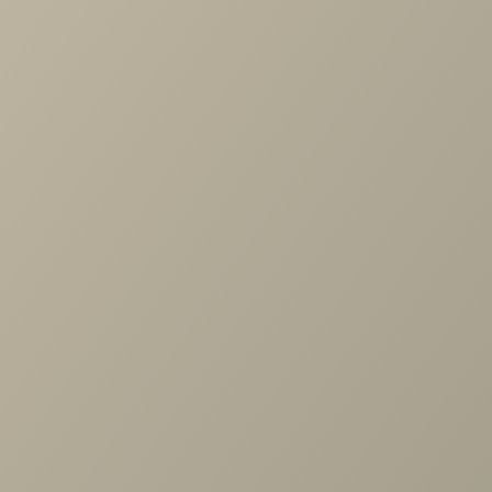
убережет от травм. Ткань устойчива к возникновению
заломов и ласов, благодаря высокой плотности ворса.
Похожие товары
Кровать Онда 2сп. с п/м (1600мм) Макс100/Maxx
100
55 920 руб.
93 200 руб.
С этим товаром покупают
Стул Диклайн 249 поворотный