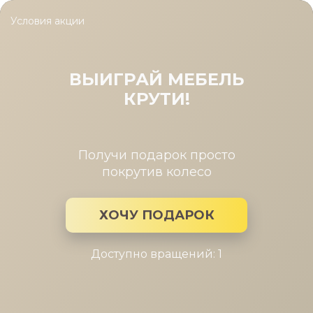
Условия акции
Главная
/
Каталог мебели
/
Кровати
/
Кровать 2сп. с п/м Интр
Кровать 2сп. с п/м Интро (1600)
Новус 020/Novus 020, д/матр.20-
ВЫИГРАЙ МЕБЕЛЬ
45кг
КРУТИ!
Получи подарок просто
покрутив колесо
ХОЧУ ПОДАРОК
Доступно вращений: 1