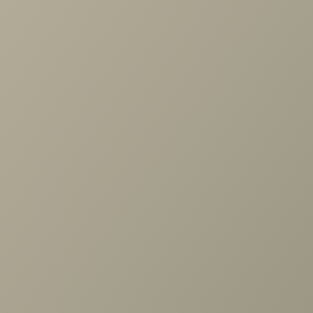
от 10 500 руб.
Шкаф Анри АН-112.01 Д1М, Швейцарский вяз
19 090 руб.
Задать вопрос
Проконсультируем и ответим на все вопросы
по выбору мебели!
Задать вопрос
Ранее вы смотрели
Кровать 2сп. с п/м Интро (1600)