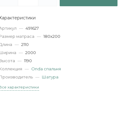
Характеристики
Артикул
—
491627
Размер матраса
—
180х200
Длина
—
2110
Ширина
—
2000
Высота
—
1190
Коллекция
—
Onda спальня
Производитель
—
Шатура
Все характеристики