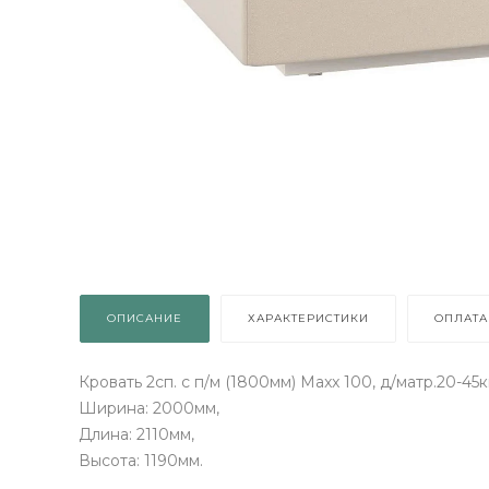
ВЫИГРАЙ МЕБЕЛЬ
КРУТИ!
ОПИСАНИЕ
ХАРАКТЕРИСТИКИ
ОПЛАТА
Получи подарок просто
покрутив колесо
Кровать 2сп. с п/м (1800мм) Maxx 100, д/матр.20-45к
Ширина: 2000мм,
Длина: 2110мм,
ХОЧУ ПОДАРОК
Высота: 1190мм.