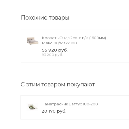
Доступно вращений: 1
Похожие товары
акции
Кровать Онда 2сп. с п/м (1600мм)
Макс100/Maxx 100
55 920 руб.
93 200 руб.
С этим товаром покупают
Наматрасник Баттус 180-200
20 170 руб.