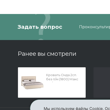
Задать вопрос
Проконсультир
Ранее вы смотрели
Кровать Онда 2сп.
без п/м (1800) Макс
100/Maxx 100
Мы используем файлы Cookie. Ос