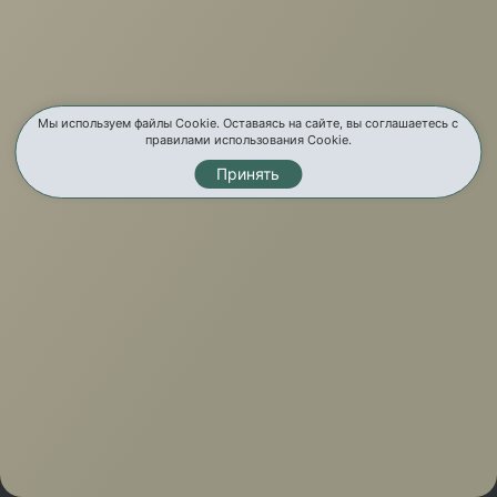
Услуги
Карта сайта
Мы используем файлы Cookie. Оставаясь на сайте, вы соглашаетесь с
Контакты
правилами использования Cookie.
Принять
Мы в соц. сетях
© Мир Мебели, 2026