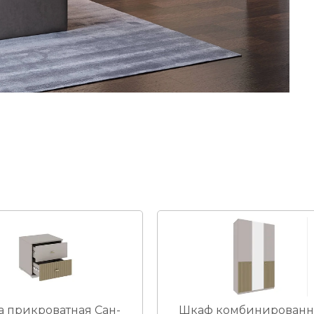
а прикроватная Сан-
Шкаф комбинирован