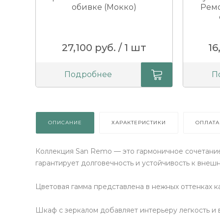
обивке (Мокко)
Ремо
Получи подарок просто
покрутив колесо
27,100 руб. / 1 шт
16
ХОЧУ ПОДАРОК
Подробнее
П
Доступно вращений: 1
Условия акции
ОПИСАНИЕ
ХАРАКТЕРИСТИКИ
ОПЛАТА
Коллекция San Remo — это гармоничное сочетание
гарантирует долговечность и устойчивость к внеш
Цветовая гамма представлена в нежных оттенках 
Шкаф с зеркалом добавляет интерьеру легкость и 