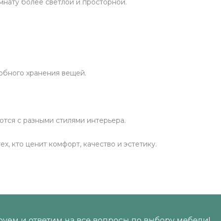
мнату более светлой и просторной.
обного хранения вещей.
тся с разными стилями интерьера.
, кто ценит комфорт, качество и эстетику.
уем и ответим на все вопросы по выбору мебели!