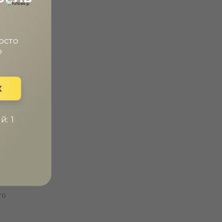
осто
о
К
: 1
то