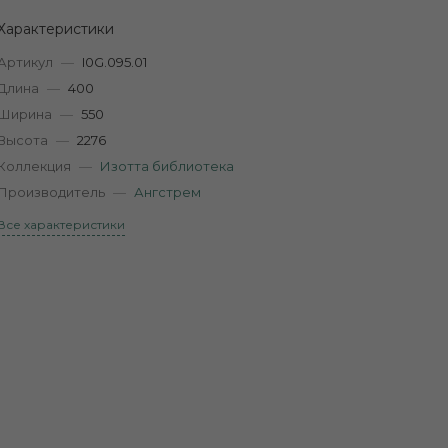
Характеристики
Артикул
—
I0G.095.01
Длина
—
400
Ширина
—
550
Высота
—
2276
Коллекция
—
Изотта библиотека
Производитель
—
Ангстрем
Все характеристики