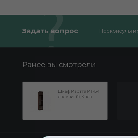
Задать вопрос
Проконсультир
Ранее вы смотрели
Шкаф Изотта ИТ-Б4
для книг (1), Клен
Торонто