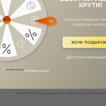
КРУТИ!
Получи подарок пр
покрутив колес
ХОЧУ ПОДАРО
Доступно вращений
ОПИСАНИЕ
ХАРАКТЕРИСТИКИ
ОПЛАТА
Условия акции
ДОСТАВКА
Изотта ИТ-Б4 шкаф многоц. назнач., (1), Клен Торон