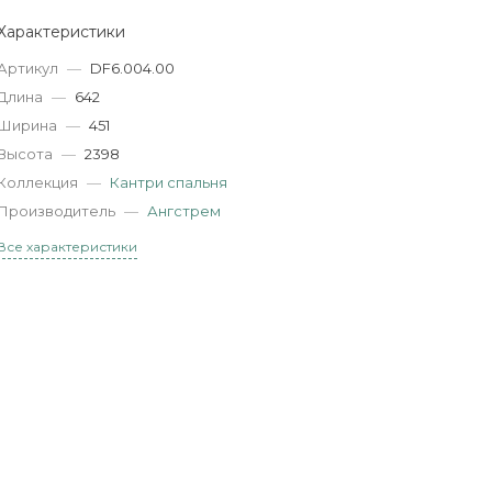
Характеристики
Артикул
—
DF6.004.00
Длина
—
642
Ширина
—
451
Высота
—
2398
Коллекция
—
Кантри спальня
Производитель
—
Ангстрем
Все характеристики