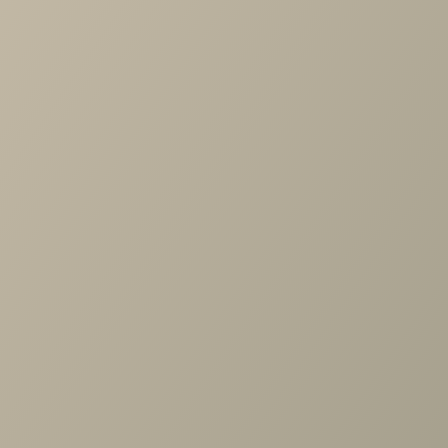
Артикул
—
JNH.000.00
Длина
—
433
Ширина
—
885
Высота
—
1377
Коллекция
—
Кантри детская
Производитель
—
Ангстрем
Все характеристики
ОПИСАНИЕ
ХАРАКТЕРИСТИКИ
ОПЛАТА
Кантри КА-266.05 Шкаф многоцелевого назначения, Д1,
Валенсия
Задать вопрос