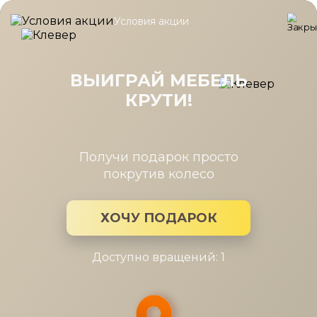
Условия акции
Главная
/
Каталог мебели
/
Шкафы
/
Шкаф Кантри КА-266.05 
Шкаф Кантри КА-266.05 Д1,
Валенсия
ВЫИГРАЙ МЕБЕЛЬ
КРУТИ!
Получи подарок просто
покрутив колесо
ХОЧУ ПОДАРОК
Доступно вращений: 1