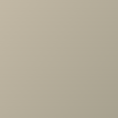
Артикул
—
DNZ.002.00
Длина
—
422
Ширина
—
601
Высота
—
1422
Коллекция
—
Адажио гостиная
Производитель
—
Ангстрем
Все характеристики
ОПИСАНИЕ
ХАРАКТЕРИСТИКИ
ОПЛАТА
Адажио АГ-260.02 Шкаф многоцелевого назначения, Д1,
Валенсия
Задать вопрос