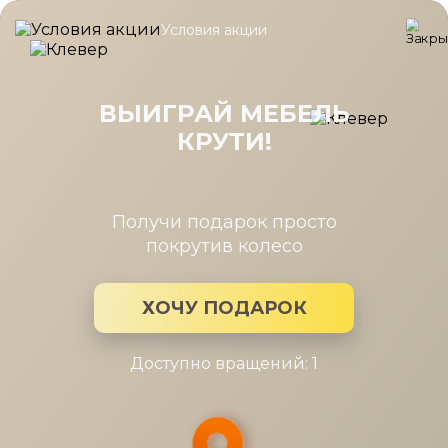
Условия акции
Главная
/
Каталог мебели
/
Шкафы
/
Шкаф Адажио АГ-260.02 
Шкаф Адажио АГ-260.02 Д1,
Валенсия
ВЫИГРАЙ МЕБЕЛЬ
КРУТИ!
Получи подарок просто
покрутив колесо
ХОЧУ ПОДАРОК
Доступно вращений: 1