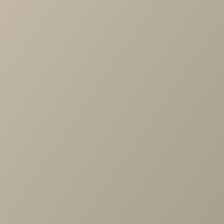
Артикул
—
ШК-1086-АС
Длина
—
540
Ширина
—
352
Высота
—
1504
Коллекция
—
Карина гостиная АС
Производитель
—
Лером
Все характеристики
ОПИСАНИЕ
ХАРАКТЕРИСТИКИ
ОПЛАТА
Карина Шкаф многоцелевой Ясень Асахи
Задать вопрос
Проконсультируем и ответим на все вопросы