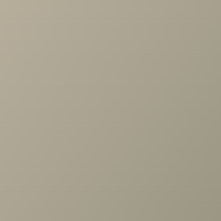
по выбору мебели!
Задать вопрос
Ранее вы смотрели
Шкаф Карина многоцелевой
540x1504 Ясень Асахи
+7 (3952) 503-504
Заказать звонок