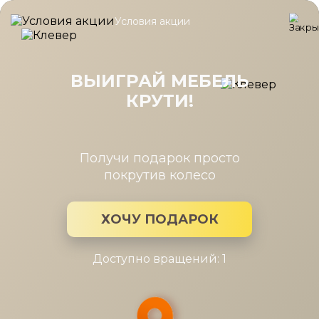
Условия акции
Главная
/
Каталог мебели
/
Шкафы
/
Шкаф Карина многоцеле
Шкаф Карина многоцелевой
540x1504 Ясень Асахи
ВЫИГРАЙ МЕБЕЛЬ
КРУТИ!
Получи подарок просто
покрутив колесо
ХОЧУ ПОДАРОК
Доступно вращений: 1