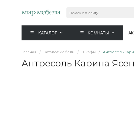
КАТАЛОГ
КОМНАТЫ
А
Главная
/
Каталог мебели
/
Шкафы
/
Антресоль Карин
Антресоль Карина Ясень