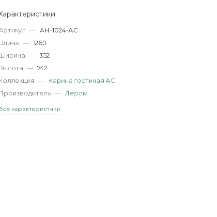
Характеристики
Артикул
—
АН-1024-АС
Длина
—
1260
Ширина
—
352
Высота
—
742
Коллекция
—
Карина гостиная АС
Производитель
—
Лером
Все характеристики