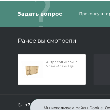
Задать вопрос
Проконсультир
Ранее вы смотрели
Антресоль Карина
Ясень Асахи 1 дв.
1260x742
О ком
+7 (3952) 503-504
Мы используем файлы Cookie. Ос