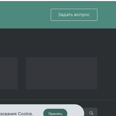
Задать вопрос
кты
зования Cookie.
Принять