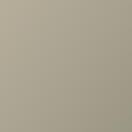
по выбору мебели!
Задать вопрос
Ранее вы смотрели
Шкаф Карина многоцелевой
540x2224 стекло Ясень Асахи
+7 (3952) 503-504
Заказать звонок