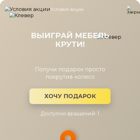
Условия акции
Главная
/
Каталог мебели
/
Шкафы
/
Шкаф Карина многоцеле
Шкаф Карина многоцелевой
540x2224 стекло Ясень Асахи
ВЫИГРАЙ МЕБЕЛЬ
КРУТИ!
Получи подарок просто
покрутив колесо
ХОЧУ ПОДАРОК
Доступно вращений: 1