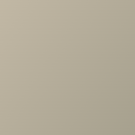
Артикул
—
ШК-1046-АС
Длина
—
540
Ширина
—
352
Высота
—
2224
Коллекция
—
Карина гостиная АС
Производитель
—
Лером
Все характеристики
ОПИСАНИЕ
ХАРАКТЕРИСТИКИ
ОПЛАТА
Карина Шкаф многоцелевой Ясень Асахи
Задать вопрос
Проконсультируем и ответим на все вопросы