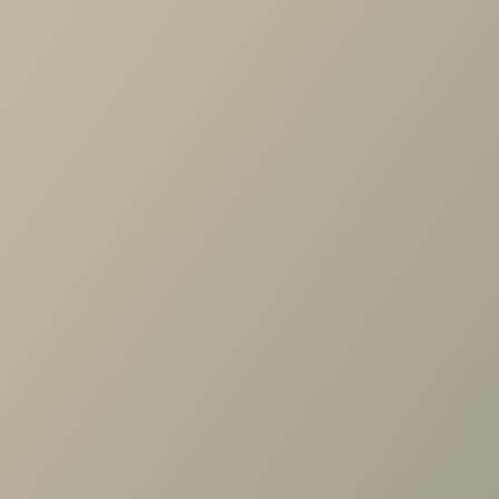
Артикул
—
АН-1031-АС
Длина
—
1080
Ширина
—
352
Высота
—
742
Коллекция
—
Карина гостиная АС
Производитель
—
Лером
Все характеристики
ОПИСАНИЕ
ХАРАКТЕРИСТИКИ
ОПЛАТА
Карина Антресоль Ясень Асахи
Задать вопрос
Проконсультируем и ответим на все вопросы