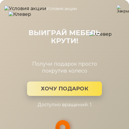
Условия акции
Главная
/
Каталог мебели
/
Шкафы
/
Антресоль Карина Ясень
Антресоль Карина Ясень Асахи
стекло 1080x742x352
ВЫИГРАЙ МЕБЕЛЬ
КРУТИ!
Получи подарок просто
покрутив колесо
ХОЧУ ПОДАРОК
Доступно вращений: 1