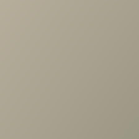
по выбору мебели!
Задать вопрос
Ранее вы смотрели
Антресоль Карина Ясень Асахи
стекло 1080x742x352
+7 (3952) 503-504
Заказать звонок