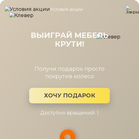
Условия акции
Главная
/
Каталог мебели
/
Шкафы
/
Шкаф Карина многоцеле
Шкаф Карина многоцелевой
900x1504 Ясень Асахи
ВЫИГРАЙ МЕБЕЛЬ
КРУТИ!
Получи подарок просто
покрутив колесо
ХОЧУ ПОДАРОК
Доступно вращений: 1