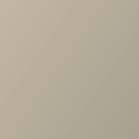
Артикул
—
ШК-1081-АС
Длина
—
900
Ширина
—
352
Высота
—
1504
Коллекция
—
Карина гостиная АС
Производитель
—
Лером
Все характеристики
ОПИСАНИЕ
ХАРАКТЕРИСТИКИ
ОПЛАТА
Карина Шкаф многоцелевой Ясень Асахи
Задать вопрос
Проконсультируем и ответим на все вопросы