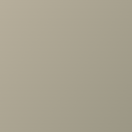
по выбору мебели!
Задать вопрос
Ранее вы смотрели
Шкаф Карина многоцелевой
900x1504 Ясень Асахи
+7 (3952) 503-504
Заказать звонок