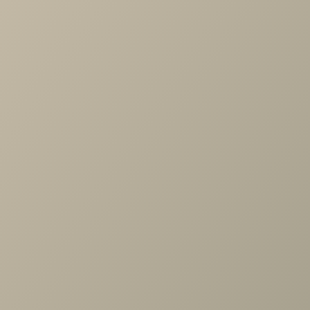
-
+
В КОРЗИНУ
Характеристики
Артикул
—
ШК-1007-СЯ
Длина
—
900
Ширина
—
576
Высота
—
2224
Коллекция
—
Карина спальня СЯ
Производитель
—
Лером
Все характеристики
ОПИСАНИЕ
ХАРАКТЕРИСТИКИ
ОПЛАТА
Карина Шкаф для одежды и белья Снежный Ясень