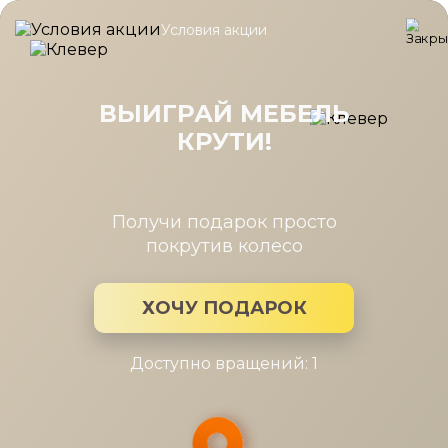
Условия акции
Главная
/
Каталог мебели
/
Шкафы
/
Шкаф Карина для одежды
Шкаф Карина для одежды 2 дв., 2
ящ. Снежный Ясень
ВЫИГРАЙ МЕБЕЛЬ
КРУТИ!
Получи подарок просто
покрутив колесо
ХОЧУ ПОДАРОК
Доступно вращений: 1