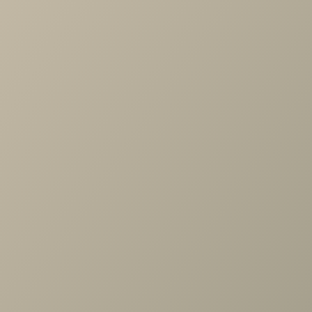
Артикул
—
АН-1026-АС
Длина
—
1260
Ширина
—
352
Высота
—
742
Коллекция
—
Карина гостиная АС
Производитель
—
Лером
Все характеристики
ОПИСАНИЕ
ХАРАКТЕРИСТИКИ
ОПЛАТА
Карина Антресоль Ясень Асахи
Задать вопрос
Проконсультируем и ответим на все вопросы