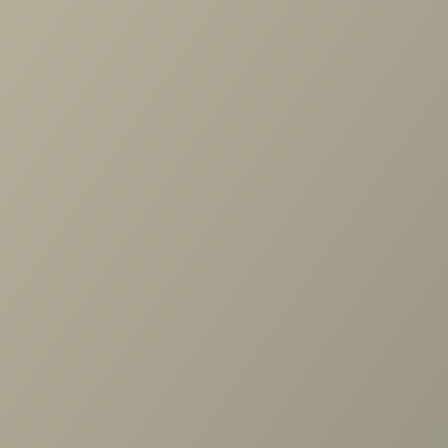
по выбору мебели!
Задать вопрос
Ранее вы смотрели
Антресоль Карина Ясень Асахи
2 дв., стекло, полка 1260x742
+7 (3952) 503-504
Заказать звонок