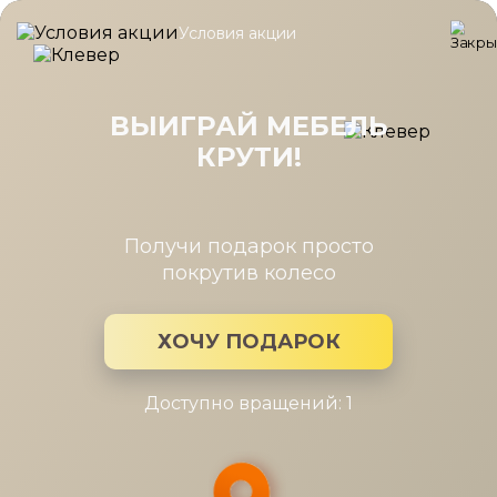
Условия акции
Главная
/
Каталог мебели
/
Шкафы
/
Антресоль Карина Ясень 
Антресоль Карина Ясень Асахи 2
дв., стекло, полка 1260x742
ВЫИГРАЙ МЕБЕЛЬ
КРУТИ!
Получи подарок просто
покрутив колесо
ХОЧУ ПОДАРОК
Доступно вращений: 1