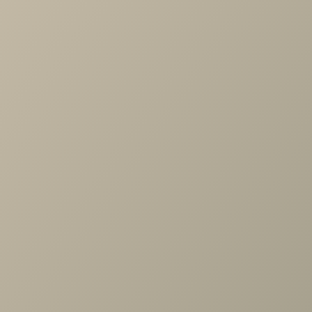
-
+
В КОРЗИНУ
Характеристики
Артикул
—
АН-1026-СЯ
Длина
—
1260
Ширина
—
352
Высота
—
742
Коллекция
—
Карина гостиная СЯ
Производитель
—
Лером
Все характеристики
ОПИСАНИЕ
ХАРАКТЕРИСТИКИ
ОПЛАТА
Карина Антресоль Снежный Ясень
Задать вопрос