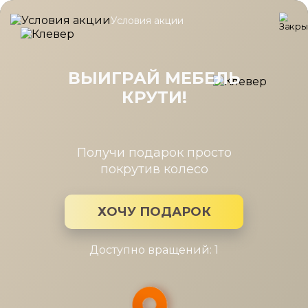
Условия акции
Главная
/
Каталог мебели
/
Шкафы
/
Антресоль Карина Снежн
Антресоль Карина Снежный Ясень
стекло 1260x742x352
ВЫИГРАЙ МЕБЕЛЬ
КРУТИ!
Получи подарок просто
покрутив колесо
ХОЧУ ПОДАРОК
Доступно вращений: 1