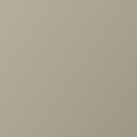
Проконсультируем и ответим на все вопросы
по выбору мебели!
Задать вопрос
Ранее вы смотрели
Антресоль Карина Снежный
Ясень стекло 1260x742x352