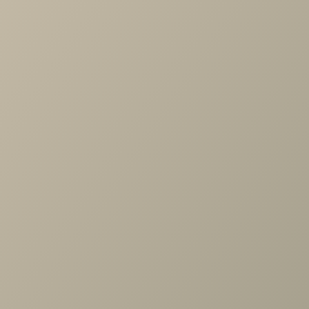
-
+
В КОРЗИНУ
Характеристики
Артикул
—
ШК-1083-СЯ
Длина
—
1504
Ширина
—
352
Высота
—
900
Коллекция
—
Карина спальня СЯ
Производитель
—
Лером
Все характеристики
ОПИСАНИЕ
ХАРАКТЕРИСТИКИ
ОПЛАТА
Карина Шкаф многоцелевой Снежный Ясень
Задать вопрос