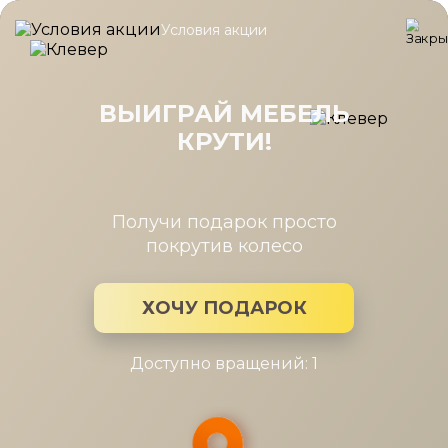
Условия акции
Главная
/
Каталог мебели
/
Шкафы
/
Шкаф Карина многоцел
Шкаф Карина многоцелевой
1504x900 Снежный Ясень
ВЫИГРАЙ МЕБЕЛЬ
КРУТИ!
Получи подарок просто
покрутив колесо
ХОЧУ ПОДАРОК
Доступно вращений: 1