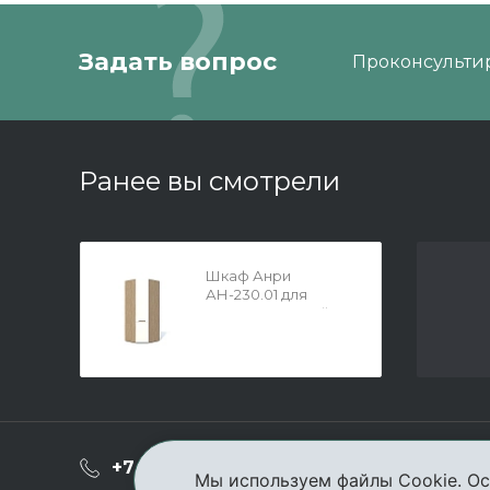
Задать вопрос
Проконсультир
Ранее вы смотрели
Шкаф Анри
АН-230.01 для
одежды угловой
Д1МХ, Швейцарский
вяз
О ком
+7 (3952) 503-504
Мы используем файлы Cookie. Ос