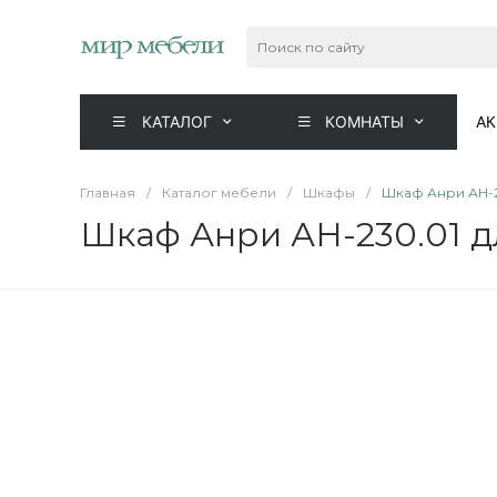
КАТАЛОГ
КОМНАТЫ
А
Главная
/
Каталог мебели
/
Шкафы
/
Шкаф Анри АН-2
Шкаф Анри АН-230.01 д