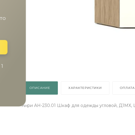
Получи подарок просто
покрутив колесо
ХОЧУ ПОДАРОК
Доступно вращений: 1
ловия акции
ОПИСАНИЕ
ХАРАКТЕРИСТИКИ
ОПЛАТА
Анри АН-230.01 Шкаф для одежды угловой, Д1МХ,