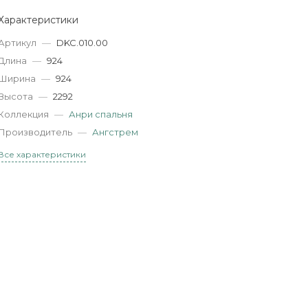
Характеристики
Артикул
—
DKC.010.00
Длина
—
924
Ширина
—
924
Высота
—
2292
Коллекция
—
Анри спальня
Производитель
—
Ангстрем
Все характеристики