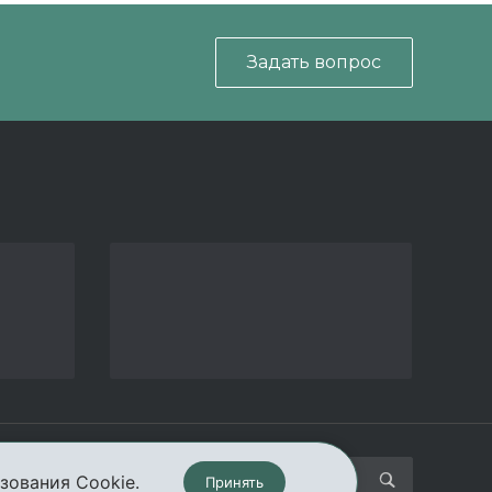
Задать вопрос
кты
зования Cookie.
Принять