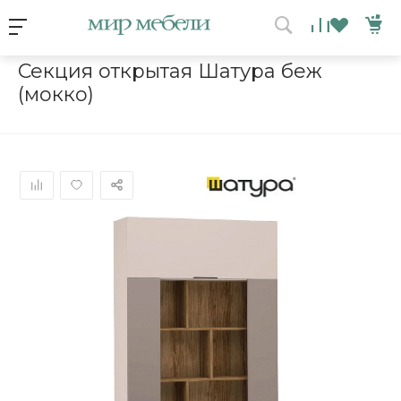
Условия акции
Главная
/
Каталог мебели
/
Шкафы
/
Секция открытая Шатур
Секция открытая Шатура беж
(мокко)
ВЫИГРАЙ МЕБЕЛЬ
КРУТИ!
Получи подарок просто
покрутив колесо
ХОЧУ ПОДАРОК
Доступно вращений: 1