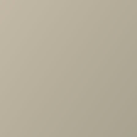
-
+
В КОРЗИНУ
Характеристики
Артикул
—
487107
Длина
—
886
Ширина
—
400
Высота
—
2326
Коллекция
—
Soho беж прихожая
Производитель
—
Шатура
Все характеристики
ОПИСАНИЕ
ХАРАКТЕРИСТИКИ
ОПЛАТА
Шатура беж Шкаф 2дв., стеллаж, выдв.штанга гл.400 (дуб)