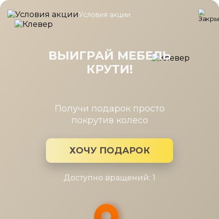
Условия акции
Главная
/
Каталог мебели
/
Шкафы
/
Шкаф Шатура беж 2дв., с
Шкаф Шатура беж 2дв., стеллаж,
выдв.штанга дуб
ВЫИГРАЙ МЕБЕЛЬ
КРУТИ!
Получи подарок просто
покрутив колесо
ХОЧУ ПОДАРОК
Доступно вращений: 1