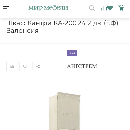
Условия акции
Главная
/
Каталог мебели
/
Шкафы
/
Шкаф Кантри КА-200.24 2
Шкаф Кантри КА-200.24 2 дв. (БФ),
Валенсия
ВЫИГРАЙ МЕБЕЛЬ
КРУТИ!
Хит
Получи подарок просто
покрутив колесо
ХОЧУ ПОДАРОК
Доступно вращений: 1