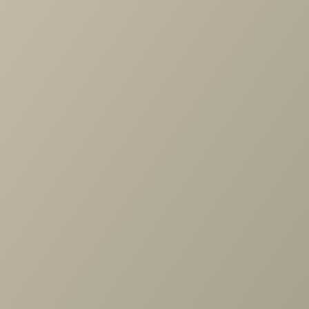
-
+
В КОРЗИНУ
Характеристики
Артикул
—
ШК-1081-СЯ
Длина
—
900
Ширина
—
352
Высота
—
1504
Коллекция
—
Карина гостиная СЯ
Производитель
—
Лером
Все характеристики
ОПИСАНИЕ
ХАРАКТЕРИСТИКИ
ОПЛАТА
Карина Шкаф многоцелевой Снежный Ясень
Задать вопрос