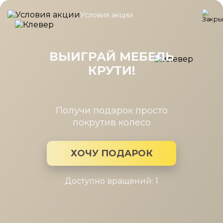
Условия акции
Главная
/
Каталог мебели
/
Шкафы
/
Шкаф Карина 900x1504 
Шкаф Карина 900x1504 Снежный
Ясень
ВЫИГРАЙ МЕБЕЛЬ
КРУТИ!
Получи подарок просто
покрутив колесо
ХОЧУ ПОДАРОК
Доступно вращений: 1