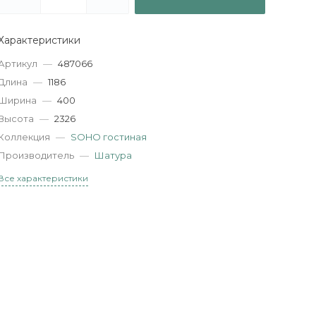
Характеристики
Артикул
—
487066
Длина
—
1186
Ширина
—
400
Высота
—
2326
Коллекция
—
SOHO гостиная
Производитель
—
Шатура
Все характеристики