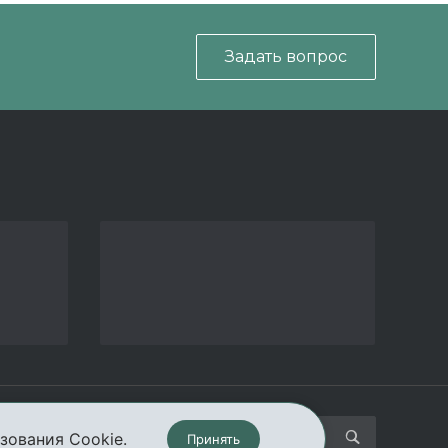
Задать вопрос
кты
зования Cookie.
Принять