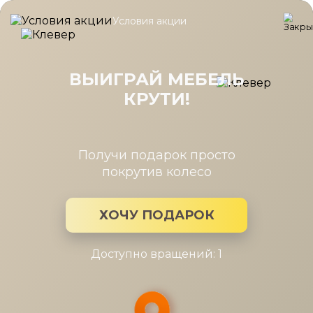
Условия акции
Главная
/
Каталог мебели
/
Шкафы
/
Шкаф Шатура беж угл. 40
Шкаф Шатура беж угл. 400/400,огр.
(угл.+2дв.FCD, выдв.штан.)(беж)
ВЫИГРАЙ МЕБЕЛЬ
КРУТИ!
Получи подарок просто
покрутив колесо
ХОЧУ ПОДАРОК
Доступно вращений: 1