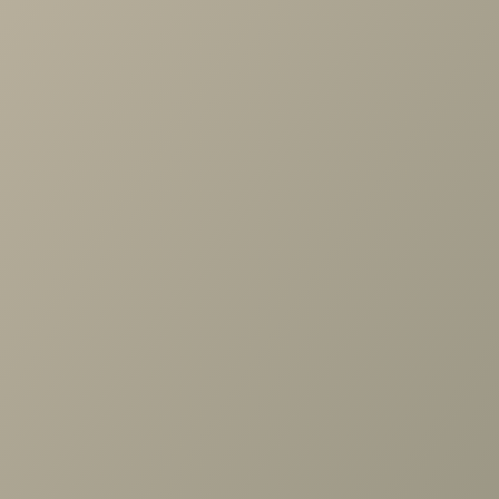
Проконсультируем и ответим на все вопросы
по выбору мебели!
Задать вопрос
Ранее вы смотрели
Шкаф Шатура беж угл.
400/400,огр.(угл.+2дв.FCD,
выдв.штан.)(беж)