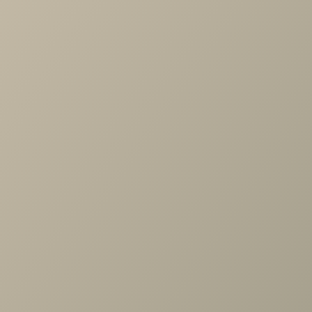
Характеристики
Артикул
—
487117
Длина
—
846
Ширина
—
1286
Высота
—
2326
Коллекция
—
Soho беж спальня
Производитель
—
Шатура
Все характеристики
ОПИСАНИЕ
ХАРАКТЕРИСТИКИ
ОПЛАТА
Шатура беж Шкаф угл. 400/400,огр.(угл.+2дв.FCD,
выдв.штан.)(беж)
Задать вопрос