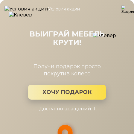
Условия акции
Главная
/
Каталог мебели
/
Шкафы
/
Шкаф Карина многоцел
Шкаф Карина многоцелевой
900x1504 Снежный Ясень
ВЫИГРАЙ МЕБЕЛЬ
КРУТИ!
Получи подарок просто
покрутив колесо
ХОЧУ ПОДАРОК
Доступно вращений: 1