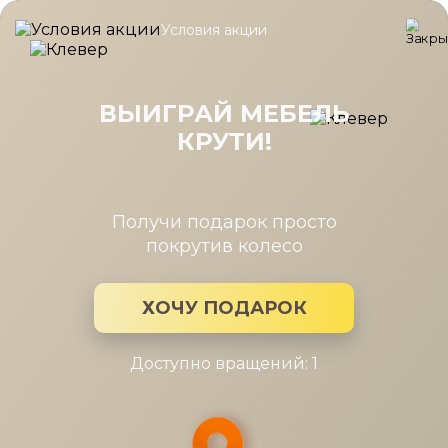
Условия акции
Главная
/
Каталог мебели
/
Шкафы
/
Шкаф Анри АН-260.02, 
Шкаф Анри АН-260.02, Давос
трюфель
ВЫИГРАЙ МЕБЕЛЬ
КРУТИ!
Получи подарок просто
покрутив колесо
ХОЧУ ПОДАРОК
Доступно вращений: 1