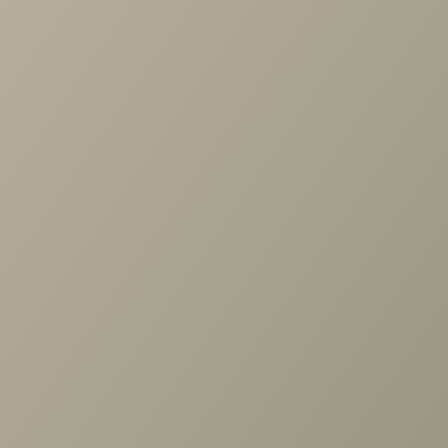
Проконсультируем и ответим на все вопросы
по выбору мебели!
Задать вопрос
Ранее вы смотрели
Шкаф Анри АН-260.02, Давос
трюфель
+7 (3952) 503-504
Заказать звонок