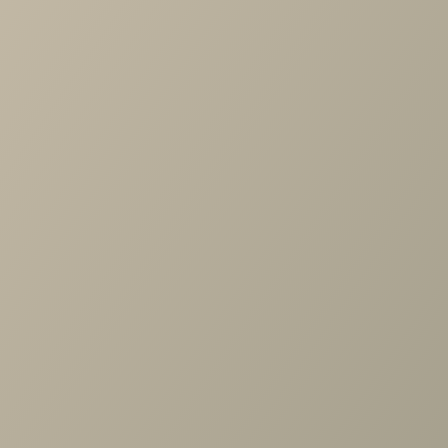
Артикул
—
A8K.011.00
Длина
—
416
Ширина
—
601
Высота
—
1364
Коллекция
—
Анри гостиная
Производитель
—
Ангстрем
Все характеристики
ОПИСАНИЕ
ХАРАКТЕРИСТИКИ
ОПЛАТА
Анри АН-260.02 Шкаф многоцелевого назанчения, Д4 (Н)
Давос трюфель
Задать вопрос