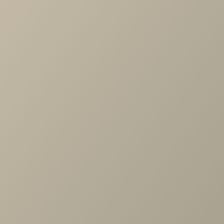
Доступно в кредит
-
+
В КОРЗИНУ
Характеристики
Артикул
—
488567
Длина
—
886
Ширина
—
608
Высота
—
2326
Коллекция
—
SOHO спальня
Производитель
—
Шатура
Все характеристики
ОПИСАНИЕ
ХАРАКТЕРИСТИКИ
ОПЛАТА