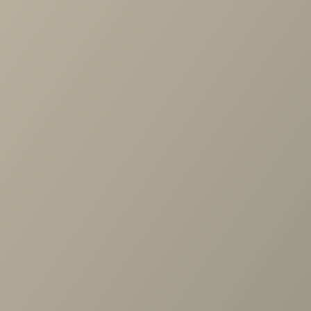
Шатура беж Шкаф 2дв., стеллаж гл.608 (беж)
Задать вопрос
Проконсультируем и ответим на все вопросы
по выбору мебели!
Задать вопрос
Ранее вы смотрели
Шкаф Шатура беж 2дв.,
стеллаж гл.608 (беж)