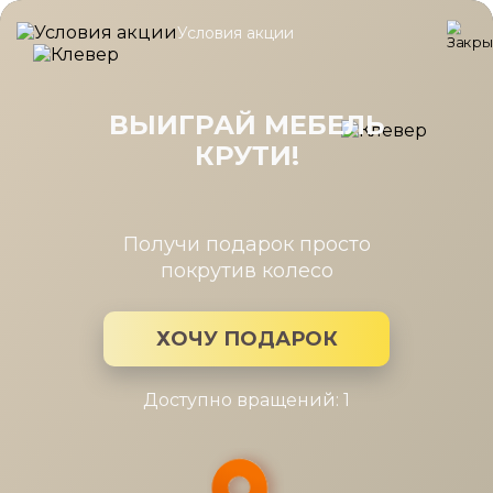
Условия акции
Главная
/
Каталог мебели
/
Шкафы
/
Шкаф Шатура беж 2дв., с
Шкаф Шатура беж 2дв., стеллаж
гл.608 (беж)
ВЫИГРАЙ МЕБЕЛЬ
КРУТИ!
Хит
Получи подарок просто
покрутив колесо
ХОЧУ ПОДАРОК
Доступно вращений: 1