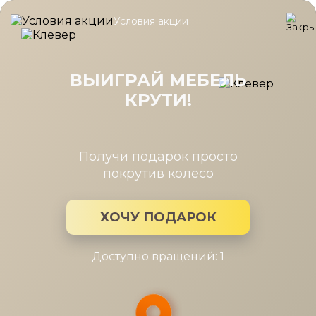
Условия акции
Главная
/
Каталог мебели
/
Шкафы
/
Антресоль Камелия Ясе
Антресоль Камелия Ясень Асахи
540x1080
ВЫИГРАЙ МЕБЕЛЬ
КРУТИ!
Получи подарок просто
покрутив колесо
ХОЧУ ПОДАРОК
Доступно вращений: 1