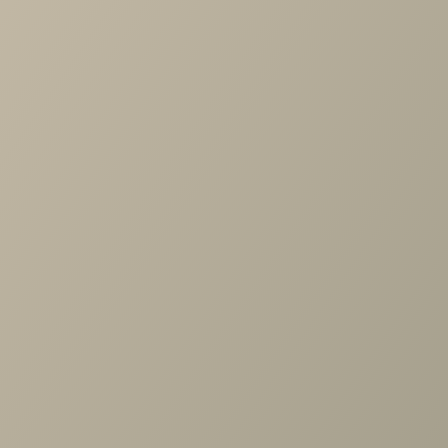
Артикул
—
АН-2623-АС
Длина
—
540
Ширина
—
355
Высота
—
1080
Производитель
—
Лером
Все характеристики
ОПИСАНИЕ
ХАРАКТЕРИСТИКИ
ОПЛАТА
Камелия Антресоль Ясень Асахи
Задать вопрос
Проконсультируем и ответим на все вопросы
по выбору мебели!