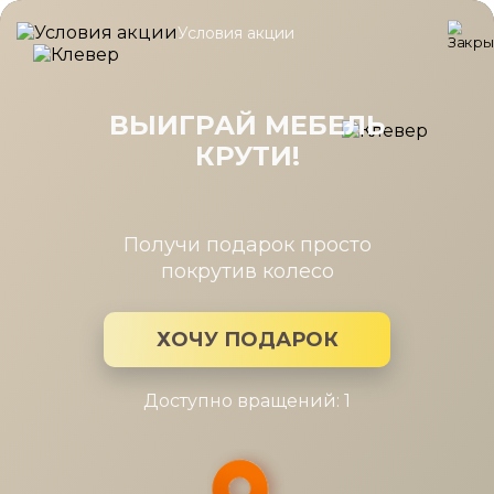
Условия акции
Главная
/
Каталог мебели
/
Шкафы
/
Стеллаж Шатура белая 
Стеллаж Шатура белая торцевой
правый гл.400
ВЫИГРАЙ МЕБЕЛЬ
КРУТИ!
Получи подарок просто
покрутив колесо
ХОЧУ ПОДАРОК
Доступно вращений: 1