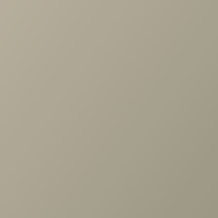
Проконсультируем и ответим на все вопросы
по выбору мебели!
Задать вопрос
Ранее вы смотрели
Стеллаж Шатура белая
торцевой правый гл.400
+7 (3952) 503-504
Заказать звонок