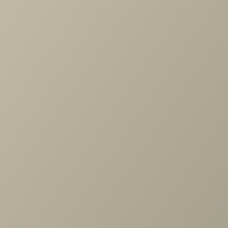
Характеристики
Артикул
—
487927
Длина
—
248
Ширина
—
400
Высота
—
2326
Коллекция
—
SOHO белая спальня
Производитель
—
Шатура
Все характеристики
ОПИСАНИЕ
ХАРАКТЕРИСТИКИ
ОПЛАТА
Шатура белая Стеллаж торцевой правый гл.400
Задать вопрос