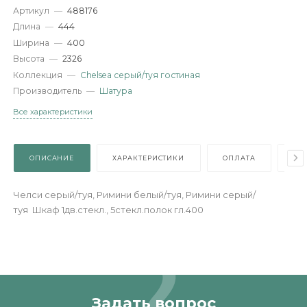
Характеристики
Артикул
—
488176
Длина
—
444
Ширина
—
400
Высота
—
2326
Коллекция
—
Chelsea серый/туя гостиная
Производитель
—
Шатура
Все характеристики
ОПИСАНИЕ
ХАРАКТЕРИСТИКИ
ОПЛАТА
Челси серый/туя, Римини белый/туя, Римини серый/
туя Шкаф 1дв.стекл., 5стекл.полок гл.400
Задать вопрос