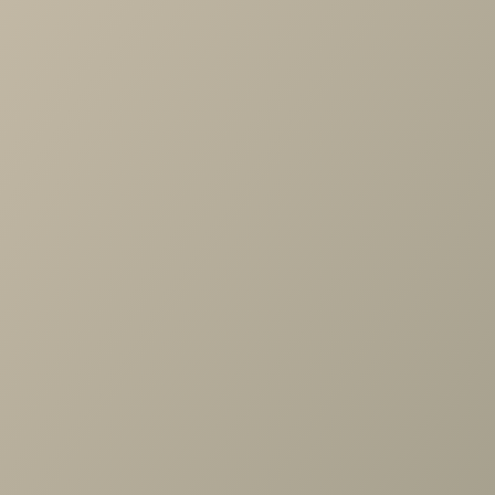
Характеристики
Артикул
—
488463
Длина
—
608
Ширина
—
400
Высота
—
2326
Коллекция
—
Chelsea серый/туя спальня
Производитель
—
Шатура
Все характеристики
ОПИСАНИЕ
ХАРАКТЕРИСТИКИ
ОПЛАТА
Челси серый/туя Стеллаж угл.торцевой левый гл.400/
правый гл.608
Задать вопрос