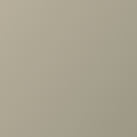
Проконсультируем и ответим на все вопросы
по выбору мебели!
Задать вопрос
Ранее вы смотрели
Стеллаж Челси серый/туя
угл.торцевой левый гл.400/
правый гл.608