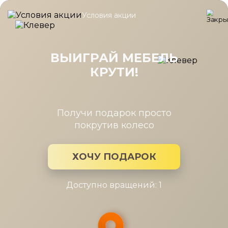
Условия акции
Главная
/
Каталог мебели
/
Шкафы
/
Стеллаж Челси серый/ту
Стеллаж Челси серый/туя
угл.торцевой левый гл.400/правый
ВЫИГРАЙ МЕБЕЛЬ
гл.608
КРУТИ!
Получи подарок просто
покрутив колесо
ХОЧУ ПОДАРОК
Доступно вращений: 1