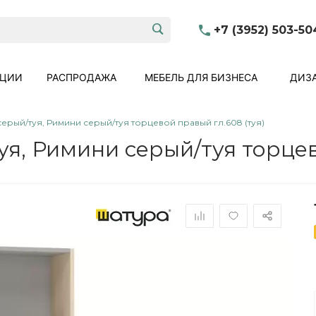
+7 (3952) 503-50
КЦИИ
РАСПРОДАЖА
МЕБЕЛЬ ДЛЯ БИЗНЕСА
ДИЗА
ерый/туя, Римини серый/туя торцевой правый гл.608 (туя)
я, Римини серый/туя торцев