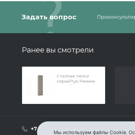
Задать вопрос
Проконсультир
Ранее вы смотрели
Стеллаж Челси
серый/туя, Римини
серый/туя
торцевой правый
гл.608 (туя)
О ком
+7 (3952) 503-504
Мы используем файлы Cookie. Ос