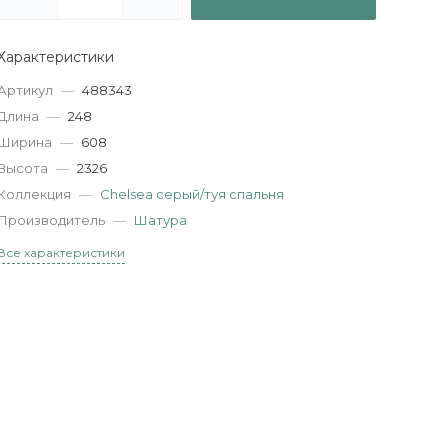
Характеристики
Артикул
—
488343
Длина
—
248
Ширина
—
608
Высота
—
2326
Коллекция
—
Chelsea серый/туя спальня
Производитель
—
Шатура
Все характеристики