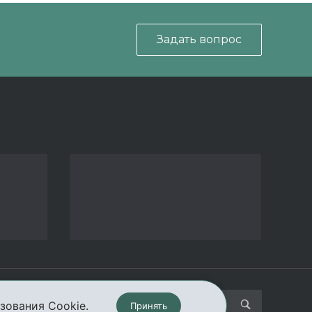
Задать вопрос
кты
зования Cookie.
Принять