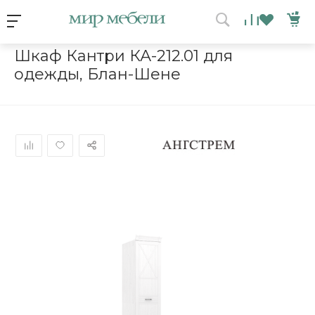
Условия акции
Главная
/
Каталог мебели
/
Шкафы
/
Шкаф Кантри КА-212.01 
Шкаф Кантри КА-212.01 для
одежды, Блан-Шене
ВЫИГРАЙ МЕБЕЛЬ
КРУТИ!
Получи подарок просто
покрутив колесо
ХОЧУ ПОДАРОК
Доступно вращений: 1