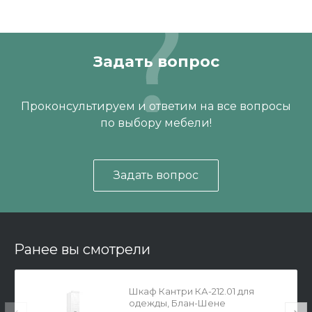
Укомплектован полкой, планкой и штангой для одежды
Дополнительно можно приобрести комплект полок
КА-009.00;
Задать вопрос
Проконсультируем и ответим на все вопросы
по выбору мебели!
Задать вопрос
Ранее вы смотрели
Шкаф Кантри КА-212.01 для
одежды, Блан-Шене