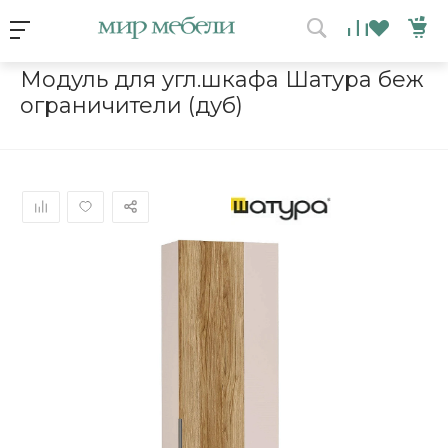
Условия акции
Главная
/
Каталог мебели
/
Шкафы
/
Модуль для угл.шкафа Ш
Модуль для угл.шкафа Шатура беж
ограничители (дуб)
ВЫИГРАЙ МЕБЕЛЬ
КРУТИ!
Получи подарок просто
покрутив колесо
ХОЧУ ПОДАРОК
Доступно вращений: 1